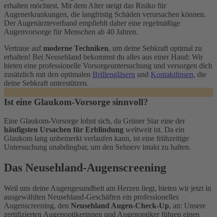
erhalten möchtest. Mit dem Alter steigt das Risiko für
Augenerkrankungen, die langfristig Schäden verursachen können.
Der Augenärzteverband empfiehlt daher eine regelmäßige
Augenvorsorge für Menschen ab 40 Jahren.
Vertraue auf
moderne Techniken
, um deine Sehkraft optimal zu
erhalten! Bei Neusehland bekommst du alles aus einer Hand: Wir
bieten eine professionelle Vorsorgeuntersuchung und versorgen dich
zusätzlich mit den optimalen
Brillengläsern
und
Kontaktlinsen
, die
deine Sehkraft unterstützen.
Ist eine Glaukom-Vorsorge sinnvoll?
Eine Glaukom-Vorsorge lohnt sich, da Grüner Star eine der
häufigsten Ursachen für Erblindung
weltweit ist. Da ein
Glaukom lang unbemerkt verlaufen kann, ist eine frühzeitige
Untersuchung unabdingbar, um den Sehnerv intakt zu halten.
Das Neusehland-Augenscreening
Weil uns deine Augengesundheit am Herzen liegt, bieten wir jetzt in
ausgewählten Neusehland-Geschäften ein professionelles
Augenscreening, den
Neusehland Augen-Check-Up
, an: Unsere
zertifizierten Augenoptikerinnen und Augenoptiker führen einen