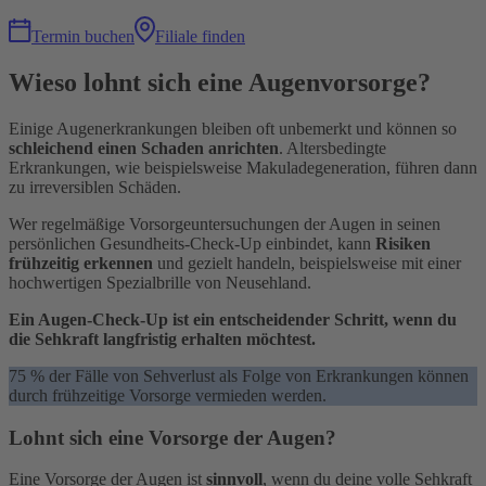
Termin buchen
Filiale finden
Wieso lohnt sich eine Augenvorsorge?
Einige Augenerkrankungen bleiben oft unbemerkt und können so
schleichend einen Schaden anrichten
. Altersbedingte
Erkrankungen, wie beispielsweise Makuladegeneration, führen dann
zu irreversiblen Schäden.
Wer regelmäßige Vorsorgeuntersuchungen der Augen in seinen
persönlichen Gesundheits-Check-Up einbindet, kann
Risiken
frühzeitig erkennen
und gezielt handeln, beispielsweise mit einer
hochwertigen Spezialbrille von Neusehland.
Ein Augen-Check-Up ist ein entscheidender Schritt, wenn du
die Sehkraft langfristig erhalten möchtest.
75 % der Fälle von Sehverlust als Folge von Erkrankungen können
durch frühzeitige Vorsorge vermieden werden.
Lohnt sich eine Vorsorge der Augen?
Eine Vorsorge der Augen ist
sinnvoll
, wenn du deine volle Sehkraft