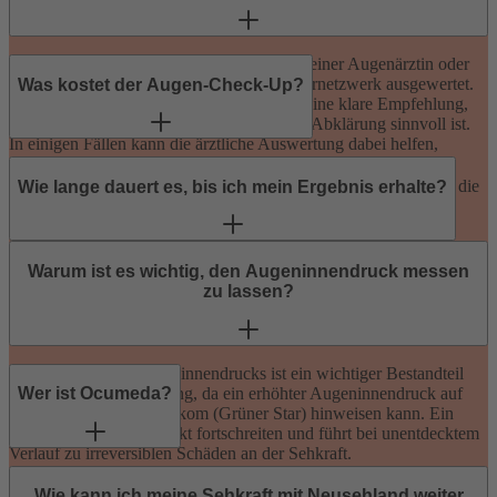
Die Untersuchungsergebnisse werden von einer Augenärztin oder
einem Augenarzt aus dem Ocumeda-Partnernetzwerk ausgewertet.
Was kostet der Augen-Check-Up?
Liegt eine Auffälligkeit vor, bekommst du eine klare Empfehlung,
ob und in welchem Zeitraum eine ärztliche Abklärung sinnvoll ist.
In einigen Fällen kann die ärztliche Auswertung dabei helfen,
schneller einen Termin in einer Augenarztpraxis zu erhalten.
Der Augen-Check-Up kostet 69 Euro. Es handelt sich um eine
privat zu zahlende Gesundheitsleistung. Privatversicherte haben die
Wie lange dauert es, bis ich mein Ergebnis erhalte?
Möglichkeit, die Rechnung bei ihrer Versicherung einzureichen.
Das Ergebnis bekommst du per E-Mail innerhalb von 2-3
Werktagen oder per Post in etwa 3-4 Werktagen.
Warum ist es wichtig, den Augeninnendruck messen
zu lassen?
Die Messung des Augeninnendrucks ist ein wichtiger Bestandteil
der Vorsorgeuntersuchung, da ein erhöhter Augeninnendruck auf
Wer ist Ocumeda?
Erkrankungen wie Glaukom (Grüner Star) hinweisen kann. Ein
Glaukom kann unbemerkt fortschreiten und führt bei unentdecktem
Verlauf zu irreversiblen Schäden an der Sehkraft.
Ocumeda ist ein medizinischer Partner von Neusehland. Das
Unternehmen arbeitet mit Augenärztinnen und Augenärzten
Wie kann ich meine Sehkraft mit Neusehland weiter