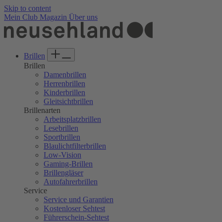
Skip to content
Mein Club
Magazin
Über uns
Brillen
Brillen
Damenbrillen
Herrenbrillen
Kinderbrillen
Gleitsichtbrillen
Brillenarten
Arbeitsplatzbrillen
Lesebrillen
Sportbrillen
Blaulichtfilterbrillen
Low-Vision
Gaming-Brillen
Brillengläser
Autofahrerbrillen
Service
Service und Garantien
Kostenloser Sehtest
Führerschein-Sehtest