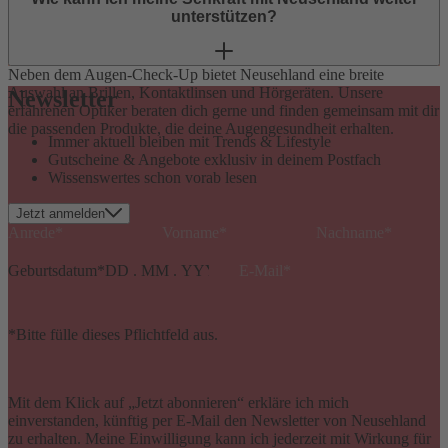
zusammen, die die Untersuchungsergebnisse aus dem Augen-
unterstützen?
Check-Up auswerten.
Neben dem Augen-Check-Up bietet Neusehland eine breite
Auswahl an Brillen, Kontaktlinsen und Hörgeräten. Unsere
Newsletter
erfahrenen Optiker beraten dich gerne und finden gemeinsam mit dir
die passenden Produkte, die deine Augengesundheit erhalten.
Immer aktuell bleiben mit Trends & Lifestyle
Gutscheine & Angebote exklusiv in deinem Postfach
Wissenswertes schon vorab lesen
Jetzt anmelden
Geburtsdatum
*
*Bitte fülle dieses Pflichtfeld aus.
Mit dem Klick auf „Jetzt abonnieren“ erkläre ich mich
einverstanden, künftig per E-Mail den Newsletter von Neusehland
zu erhalten. Meine Einwilligung kann ich jederzeit mit Wirkung für