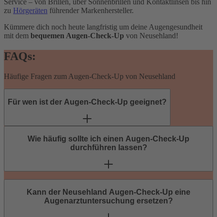
Service – von Brillen, über Sonnenbrillen und Kontaktlinsen bis hin
zu
Hörgeräten
führender Markenhersteller.
Kümmere dich noch heute langfristig um deine Augengesundheit
mit dem
bequemen Augen-Check-Up
von Neusehland!
FAQs:
Häufige Fragen zum Augen-Check-Up von Neusehland
Für wen ist der Augen-Check-Up geeignet?
Der Check-Up richtet sich an Erwachsene (ab 18 Jahren), die keine
bekannten Augenerkrankungen haben oder aktuell in
Wie häufig sollte ich einen Augen-Check-Up
augenärztlicher Behandlung sind. Kinder und Jugendliche unter 18
durchführen lassen?
Jahren sind ausgeschlossen.
Neusehland empfiehlt, den Augen-Check-Up alle zwei Jahre
durchzuführen – je nach Alter und individuellem Risiko. Eine erste
Kann der Neusehland Augen-Check-Up eine
Orientierung bieten die Empfehlungen der WHO: ab 40 Jahren alle
Augenarztuntersuchung ersetzen?
2-3 Jahre, ab 60 Jahren alle 1-2 Jahre. Nach dem Check-Up erhältst