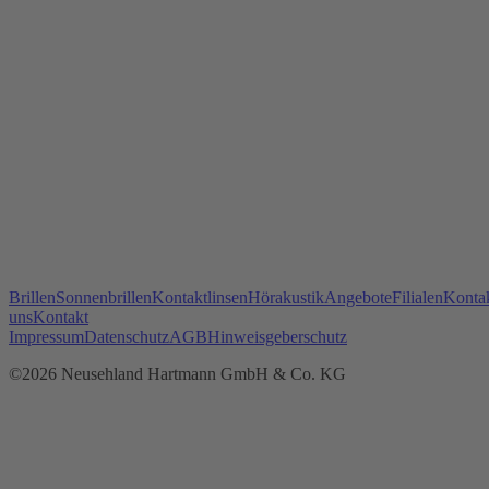
Brillen
Sonnenbrillen
Kontaktlinsen
Hörakustik
Angebote
Filialen
Kontak
uns
Kontakt
Impressum
Datenschutz
AGB
Hinweisgeberschutz
©2026 Neusehland Hartmann GmbH & Co. KG