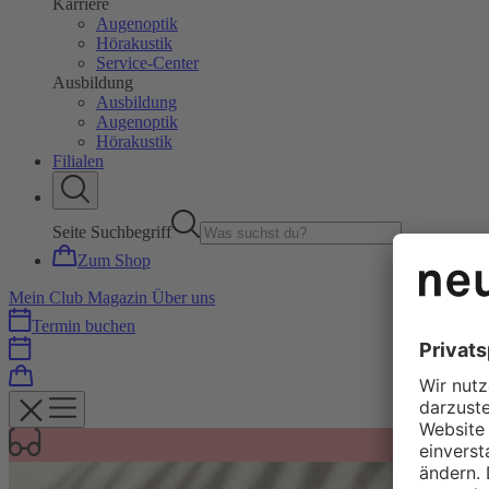
Karriere
Augenoptik
Hörakustik
Service-Center
Ausbildung
Ausbildung
Augenoptik
Hörakustik
Filialen
Seite Suchbegriff
Zum Shop
Mein Club
Magazin
Über uns
Termin buchen