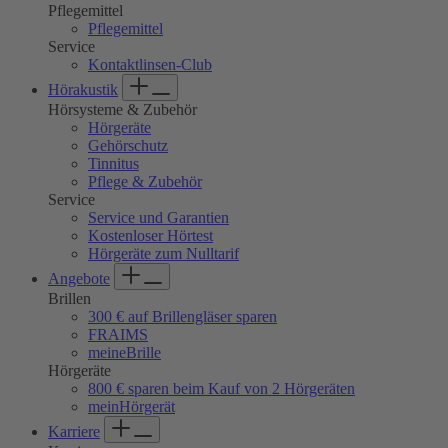
Pflegemittel
Pflegemittel
Service
Kontaktlinsen-Club
Hörakustik
Hörsysteme & Zubehör
Hörgeräte
Gehörschutz
Tinnitus
Pflege & Zubehör
Service
Service und Garantien
Kostenloser Hörtest
Hörgeräte zum Nulltarif
Angebote
Brillen
300 € auf Brillengläser sparen
FRAIMS
meineBrille
Hörgeräte
800 € sparen beim Kauf von 2 Hörgeräten
meinHörgerät
Karriere