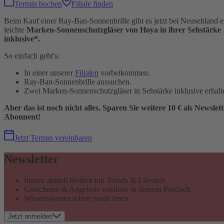
Termin buchen
Filiale finden
Beim Kauf einer Ray-Ban-Sonnenbrille gibt es jetzt bei Neusehland e
leichte
Marken-Sonnenschutzgläser von Hoya in ihrer Sehstärke
inklusive*.
So einfach geht's:
In einer unserer
Filialen
vorbeikommen.
Ray-Ban-Sonnenbrille aussuchen.
Zwei Marken-Sonnenschutzgläser in Sehstärke inklusive erhalt
Aber das ist noch nicht alles. Sparen Sie weitere 10 € als Newslett
Abonnent!
Jetzt Termin vereinbaren
Newsletter
Immer aktuell bleiben mit Trends & Lifestyle
Gutscheine & Angebote exklusiv in deinem Postfach
Wissenswertes schon vorab lesen
Jetzt anmelden