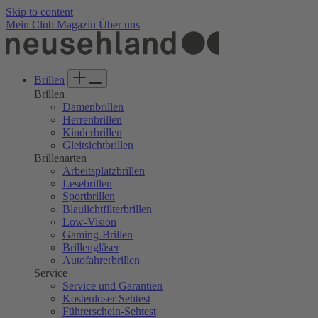
Skip to content
Mein Club
Magazin
Über uns
Brillen
Brillen
Damenbrillen
Herrenbrillen
Kinderbrillen
Gleitsichtbrillen
Brillenarten
Arbeitsplatzbrillen
Lesebrillen
Sportbrillen
Blaulichtfilterbrillen
Low-Vision
Gaming-Brillen
Brillengläser
Autofahrerbrillen
Service
Service und Garantien
Kostenloser Sehtest
Führerschein-Sehtest