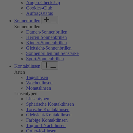
Augen-Check-Up
Cookies-Club
Auftragsstatus
Sonnenbrillen
Sonnenbrillen
Damen-Sonnenbrillen
Herren-Sonnenbrillen
Kinder-Sonnenbrillen
Gleitsicht-Sonnenbrillen
Sonnenbrillen mit Sehstärke
Sport-Sonnenbrillen
Kontaktlinsen
Arten
Tageslinsen
Wochenlinsen
Monatslinsen
Linsentypen
Linsentypen
Sphärische Kontaktlinsen
Torische Kontaktlinsen
Gleitsicht-Kontaktlinsen
Farbige Kontaktlinsen
Tag-und-Nachtlinsen
Ortho-K-Linsen