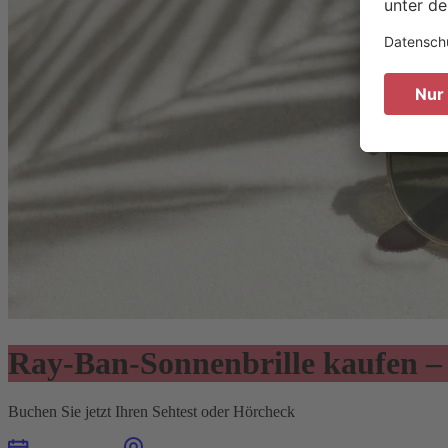
Ray-Ban-Sonnenbrille kaufen – G
Buchen Sie jetzt Ihren Sehtest oder Hörcheck