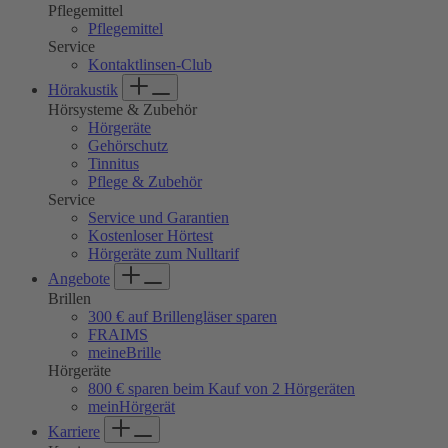
Pflegemittel
Pflegemittel
Service
Kontaktlinsen-Club
Hörakustik
Hörsysteme & Zubehör
Hörgeräte
Gehörschutz
Tinnitus
Pflege & Zubehör
Service
Service und Garantien
Kostenloser Hörtest
Hörgeräte zum Nulltarif
Angebote
Brillen
300 € auf Brillengläser sparen
FRAIMS
meineBrille
Hörgeräte
800 € sparen beim Kauf von 2 Hörgeräten
meinHörgerät
Karriere