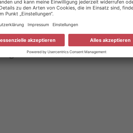
örgeräteakustiker in Schotten