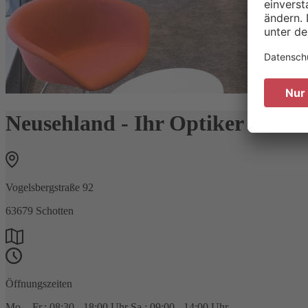
Neusehland - Ihr Optiker und H
Vogelsbergstraße 92
63679
Schotten
Öffnungszeiten
Mo. - Fr.: 08:30 - 18:00 Uhr Sa.: 09:00 - 14:00 Uhr