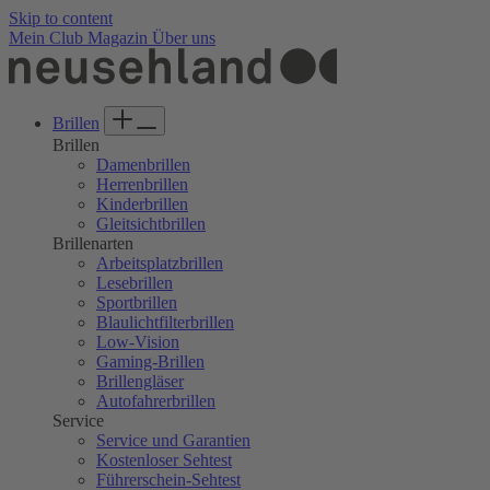
Skip to content
Mein Club
Magazin
Über uns
Brillen
Brillen
Damenbrillen
Herrenbrillen
Kinderbrillen
Gleitsichtbrillen
Brillenarten
Arbeitsplatzbrillen
Lesebrillen
Sportbrillen
Blaulichtfilterbrillen
Low-Vision
Gaming-Brillen
Brillengläser
Autofahrerbrillen
Service
Service und Garantien
Kostenloser Sehtest
Führerschein-Sehtest