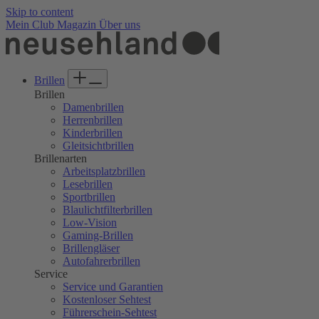
Skip to content
Mein Club
Magazin
Über uns
Brillen
Brillen
Damenbrillen
Herrenbrillen
Kinderbrillen
Gleitsichtbrillen
Brillenarten
Arbeitsplatzbrillen
Lesebrillen
Sportbrillen
Blaulichtfilterbrillen
Low-Vision
Gaming-Brillen
Brillengläser
Autofahrerbrillen
Service
Service und Garantien
Kostenloser Sehtest
Führerschein-Sehtest