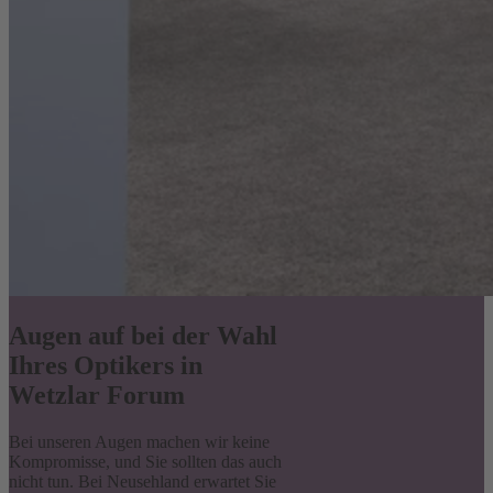
Augen auf bei der Wahl
Ihres Optikers in
Wetzlar Forum
Bei unseren Augen machen wir keine
Kompromisse, und Sie sollten das auch
nicht tun. Bei Neusehland erwartet Sie