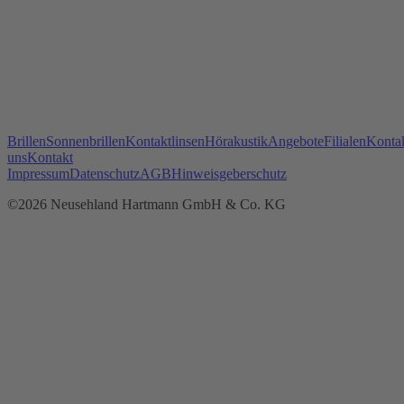
Brillen
Sonnenbrillen
Kontaktlinsen
Hörakustik
Angebote
Filialen
Kontak
uns
Kontakt
Impressum
Datenschutz
AGB
Hinweisgeberschutz
©2026 Neusehland Hartmann GmbH & Co. KG