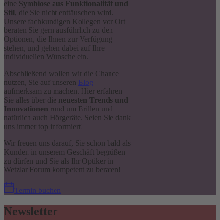
eine
Symbiose aus Funktionalität und
Stil
, die Sie nicht enttäuschen wird.
Unsere fachkundigen Kollegen vor Ort
beraten Sie gern ausführlich zu den
Optionen, die Ihnen zur Verfügung
stehen, und gehen dabei auf Ihre
individuellen Wünsche ein.
Abschließend wollen wir die Chance
nutzen, Sie auf unseren
Blog
aufmerksam zu machen. Hier erfahren
Sie alles über die
neuesten Trends und
Innovationen
rund um Brillen und
natürlich auch Hörgeräte. Seien Sie dank
uns immer top informiert!
Wir freuen uns darauf, Sie schon bald als
Kunden in unserem Geschäft begrüßen
zu dürfen und Sie als Ihr Optiker in
Wetzlar Forum kompetent zu beraten!
Termin buchen
Newsletter