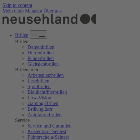
Skip to content
Mein Club
Magazin
Über uns
Brillen
Brillen
Damenbrillen
Herrenbrillen
Kinderbrillen
Gleitsichtbrillen
Brillenarten
Arbeitsplatzbrillen
Lesebrillen
Sportbrillen
Blaulichtfilterbrillen
Low-Vision
Gaming-Brillen
Brillengläser
Autofahrerbrillen
Service
Service und Garantien
Kostenloser Sehtest
Führerschein-Sehtest