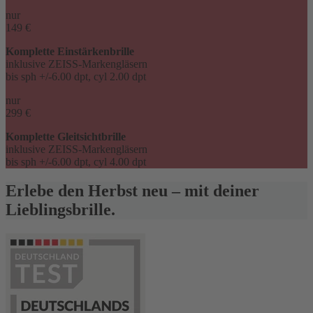
nur
149 €
Komplette Einstärkenbrille
inklusive ZEISS-Markengläsern
bis sph +/-6.00 dpt, cyl 2.00 dpt
nur
299 €
Komplette Gleitsichtbrille
inklusive ZEISS-Markengläsern
bis sph +/-6.00 dpt, cyl 4.00 dpt
Erlebe den Herbst neu – mit deiner
Lieblingsbrille.