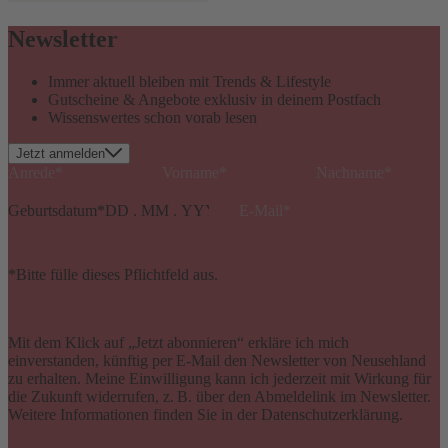
Newsletter
Immer aktuell bleiben mit Trends & Lifestyle
Gutscheine & Angebote exklusiv in deinem Postfach
Wissenswertes schon vorab lesen
Jetzt anmelden
Geburtsdatum
*
*Bitte fülle dieses Pflichtfeld aus.
Mit dem Klick auf „Jetzt abonnieren“ erkläre ich mich
einverstanden, künftig per E-Mail den Newsletter von Neusehland
zu erhalten. Meine Einwilligung kann ich jederzeit mit Wirkung für
die Zukunft widerrufen, z. B. über den Abmeldelink im Newsletter.
Weitere Informationen finden Sie in der Datenschutzerklärung.