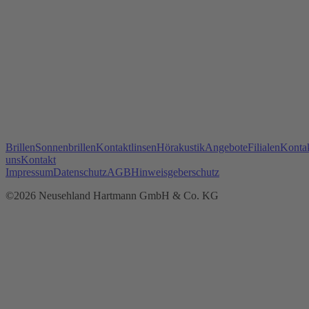
Brillen
Sonnenbrillen
Kontaktlinsen
Hörakustik
Angebote
Filialen
Kontak
uns
Kontakt
Impressum
Datenschutz
AGB
Hinweisgeberschutz
©2026 Neusehland Hartmann GmbH & Co. KG