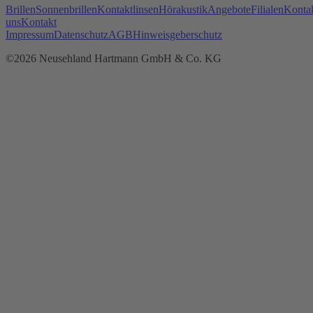
Brillen
Sonnenbrillen
Kontaktlinsen
Hörakustik
Angebote
Filialen
Kontak
uns
Kontakt
Impressum
Datenschutz
AGB
Hinweisgeberschutz
©2026 Neusehland Hartmann GmbH & Co. KG