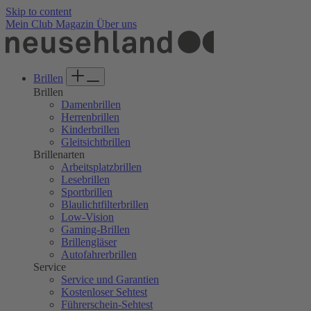
Skip to content
Mein Club
Magazin
Über uns
Brillen
Brillen
Damenbrillen
Herrenbrillen
Kinderbrillen
Gleitsichtbrillen
Brillenarten
Arbeitsplatzbrillen
Lesebrillen
Sportbrillen
Blaulichtfilterbrillen
Low-Vision
Gaming-Brillen
Brillengläser
Autofahrerbrillen
Service
Service und Garantien
Kostenloser Sehtest
Führerschein-Sehtest