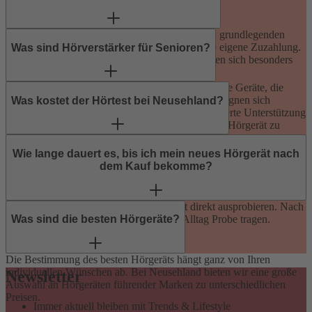
Beim Nulltarif kaufen Sie ein Hörgerät mit allen grundlegenden
Funktionen komplett zum Kassenzuschuss ohne eigene Zuzahlung.
Was sind Hörverstärker für Senioren?
Diese Geräte sind modern, zuverlässig und eignen sich besonders
für den Einstieg.
Hörverstärker für Senioren sind einfache, kompakte Geräte, die
Umgebungsgeräusche gezielt lauter machen. Sie eignen sich
Was kostet der Hörtest bei Neusehland?
besonders für Menschen, die sich eine unkomplizierte Unterstützung
wünschen, ohne direkt ein individuell angepasstes Hörgerät zu
nutzen.
Nichts. Bei Neusehland ist der Hörtest immer kostenlos und
unverbindlich: eine perfekte Grundlage für die persönliche
Wie lange dauert es, bis ich mein neues Hörgerät nach
Beratung.
dem Kauf bekomme?
In der Regel können Sie Ihr Wunschgerät direkt ausprobieren. Nach
der Anpassung können Sie Ihr Gerät im Alltag Probe tragen.
Was sind die besten Hörgeräte?
Die Bestimmung des besten Hörgeräts hängt ganz von Ihren
individuellen Wünschen ab. Bei Neusehland bieten wir eine große
Newsletter
Auswahl an Hörgeräten führender Marken zu unterschiedlichen
Preisen.
Immer aktuell bleiben mit Trends & Lifestyle