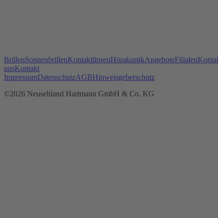
Brillen
Sonnenbrillen
Kontaktlinsen
Hörakustik
Angebote
Filialen
Kontak
uns
Kontakt
Impressum
Datenschutz
AGB
Hinweisgeberschutz
©2026 Neusehland Hartmann GmbH & Co. KG