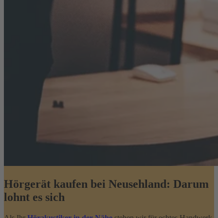
Hörgerät kaufen bei Neusehland: Darum
lohnt es sich
Als Ihr
Hörakustiker in der Nähe
stehen wir für echtes Handwerk