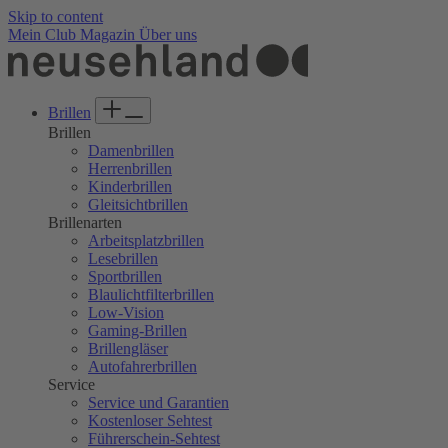
Skip to content
Mein Club
Magazin
Über uns
Brillen
Brillen
Damenbrillen
Herrenbrillen
Kinderbrillen
Gleitsichtbrillen
Brillenarten
Arbeitsplatzbrillen
Lesebrillen
Sportbrillen
Blaulichtfilterbrillen
Low-Vision
Gaming-Brillen
Brillengläser
Autofahrerbrillen
Service
Service und Garantien
Kostenloser Sehtest
Führerschein-Sehtest