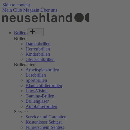
Skip to content
Mein Club
Magazin
Über uns
Brillen
Brillen
Damenbrillen
Herrenbrillen
Kinderbrillen
Gleitsichtbrillen
Brillenarten
Arbeitsplatzbrillen
Lesebrillen
Sportbrillen
Blaulichtfilterbrillen
Low-Vision
Gaming-Brillen
Brillengläser
Autofahrerbrillen
Service
Service und Garantien
Kostenloser Sehtest
Führerschein-Sehtest