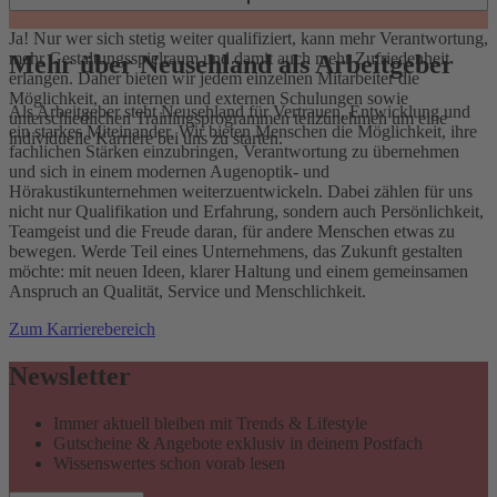
Ja! Nur wer sich stetig weiter qualifiziert, kann mehr Verantwortung,
mehr Gestaltungsspielraum und damit auch mehr Zufriedenheit
Mehr über Neusehland als Arbeitgeber
erlangen. Daher bieten wir jedem einzelnen Mitarbeiter die
Möglichkeit, an internen und externen Schulungen sowie
Als Arbeitgeber steht Neusehland für Vertrauen, Entwicklung und
unterschiedlichen Trainingsprogrammen teilzunehmen um eine
ein starkes Miteinander. Wir bieten Menschen die Möglichkeit, ihre
individuelle Karriere bei uns zu starten.
fachlichen Stärken einzubringen, Verantwortung zu übernehmen
und sich in einem modernen Augenoptik- und
Hörakustikunternehmen weiterzuentwickeln. Dabei zählen für uns
nicht nur Qualifikation und Erfahrung, sondern auch Persönlichkeit,
Teamgeist und die Freude daran, für andere Menschen etwas zu
bewegen. Werde Teil eines Unternehmens, das Zukunft gestalten
möchte: mit neuen Ideen, klarer Haltung und einem gemeinsamen
Anspruch an Qualität, Service und Menschlichkeit.
Zum Karrierebereich
Newsletter
Immer aktuell bleiben mit Trends & Lifestyle
Gutscheine & Angebote exklusiv in deinem Postfach
Wissenswertes schon vorab lesen