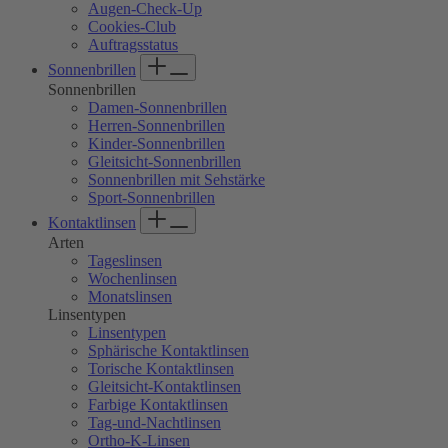
Augen-Check-Up
Cookies-Club
Auftragsstatus
Sonnenbrillen
Sonnenbrillen
Damen-Sonnenbrillen
Herren-Sonnenbrillen
Kinder-Sonnenbrillen
Gleitsicht-Sonnenbrillen
Sonnenbrillen mit Sehstärke
Sport-Sonnenbrillen
Kontaktlinsen
Arten
Tageslinsen
Wochenlinsen
Monatslinsen
Linsentypen
Linsentypen
Sphärische Kontaktlinsen
Torische Kontaktlinsen
Gleitsicht-Kontaktlinsen
Farbige Kontaktlinsen
Tag-und-Nachtlinsen
Ortho-K-Linsen