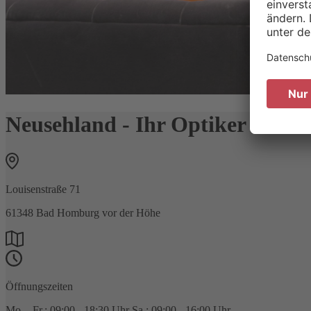
Neusehland - Ihr Optiker in B
Louisenstraße 71
61348
Bad Homburg vor der Höhe
Öffnungszeiten
Mo. - Fr.: 09:00 - 18:30 Uhr Sa.: 09:00 - 16:00 Uhr