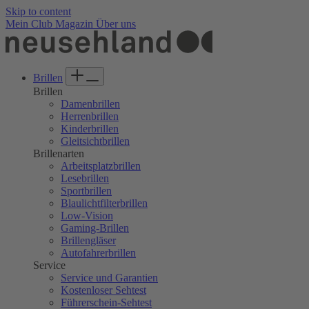
Skip to content
Mein Club
Magazin
Über uns
Brillen
Brillen
Damenbrillen
Herrenbrillen
Kinderbrillen
Gleitsichtbrillen
Brillenarten
Arbeitsplatzbrillen
Lesebrillen
Sportbrillen
Blaulichtfilterbrillen
Low-Vision
Gaming-Brillen
Brillengläser
Autofahrerbrillen
Service
Service und Garantien
Kostenloser Sehtest
Führerschein-Sehtest