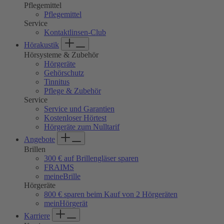
Pflegemittel
Pflegemittel
Service
Kontaktlinsen-Club
Hörakustik
Hörsysteme & Zubehör
Hörgeräte
Gehörschutz
Tinnitus
Pflege & Zubehör
Service
Service und Garantien
Kostenloser Hörtest
Hörgeräte zum Nulltarif
Angebote
Brillen
300 € auf Brillengläser sparen
FRAIMS
meineBrille
Hörgeräte
800 € sparen beim Kauf von 2 Hörgeräten
meinHörgerät
Karriere