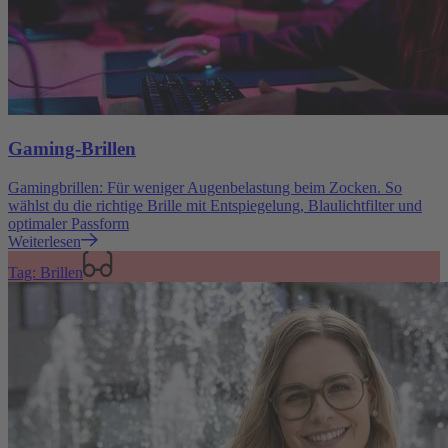
Gaming-Brillen
Gamingbrillen: Für weniger Augenbelastung beim Zocken. So
wählst du die richtige Brille mit Entspiegelung, Blaulichtfilter und
optimaler Passform
Weiterlesen
Tag: Brillen