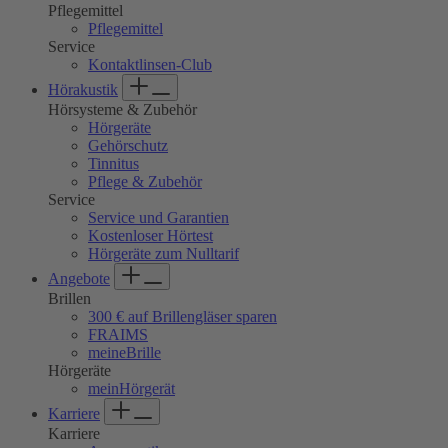
Pflegemittel
Pflegemittel
Service
Kontaktlinsen-Club
Hörakustik
Hörsysteme & Zubehör
Hörgeräte
Gehörschutz
Tinnitus
Pflege & Zubehör
Service
Service und Garantien
Kostenloser Hörtest
Hörgeräte zum Nulltarif
Angebote
Brillen
300 € auf Brillengläser sparen
FRAIMS
meineBrille
Hörgeräte
meinHörgerät
Karriere
Karriere