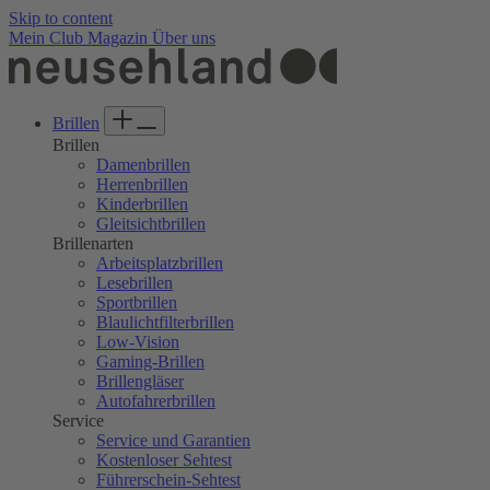
Skip to content
Mein Club
Magazin
Über uns
Brillen
Brillen
Damenbrillen
Herrenbrillen
Kinderbrillen
Gleitsichtbrillen
Brillenarten
Arbeitsplatzbrillen
Lesebrillen
Sportbrillen
Blaulichtfilterbrillen
Low-Vision
Gaming-Brillen
Brillengläser
Autofahrerbrillen
Service
Service und Garantien
Kostenloser Sehtest
Führerschein-Sehtest