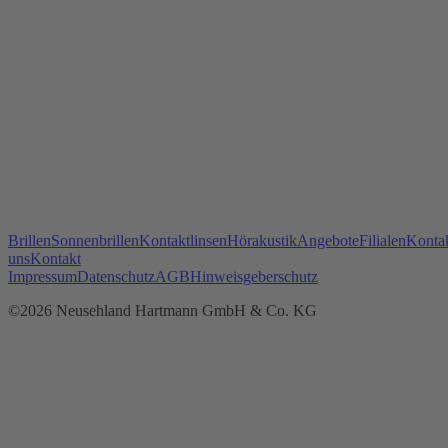
Brillen
Sonnenbrillen
Kontaktlinsen
Hörakustik
Angebote
Filialen
Kontak
uns
Kontakt
Impressum
Datenschutz
AGB
Hinweisgeberschutz
©2026 Neusehland Hartmann GmbH & Co. KG