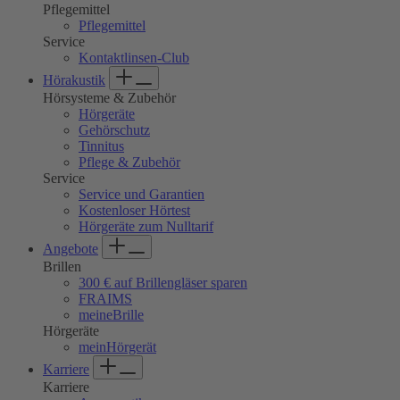
Pflegemittel
Pflegemittel
Service
Kontaktlinsen-Club
Hörakustik
Hörsysteme & Zubehör
Hörgeräte
Gehörschutz
Tinnitus
Pflege & Zubehör
Service
Service und Garantien
Kostenloser Hörtest
Hörgeräte zum Nulltarif
Angebote
Brillen
300 € auf Brillengläser sparen
FRAIMS
meineBrille
Hörgeräte
meinHörgerät
Karriere
Karriere