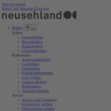
Welcome
Skip to content
to
Mein Club
Magazin
Über uns
All
in
One
Accessibility
Brillen
screen
Brillen
reader.
Damenbrillen
To
Herrenbrillen
start
Kinderbrillen
the
Gleitsichtbrillen
All
Brillenarten
in
Arbeitsplatzbrillen
One
Lesebrillen
Accessibility
Sportbrillen
screen
Blaulichtfilterbrillen
reader,
Low-Vision
press
Gaming-Brillen
"Ctrl
Brillengläser
+
Autofahrerbrillen
/".
Service
This
Service und Garantien
shortcut
Kostenloser Sehtest
activates
Führerschein-Sehtest
the