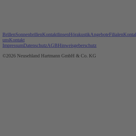
Brillen
Sonnenbrillen
Kontaktlinsen
Hörakustik
Angebote
Filialen
Kontak
uns
Kontakt
Impressum
Datenschutz
AGB
Hinweisgeberschutz
©2026 Neusehland Hartmann GmbH & Co. KG