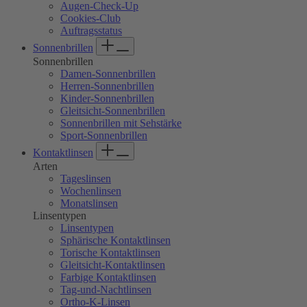
Augen-Check-Up
screen
Cookies-Club
reader
Auftragsstatus
to
Sonnenbrillen
help
you
Sonnenbrillen
navigate
Damen-Sonnenbrillen
and
Herren-Sonnenbrillen
interact
Kinder-Sonnenbrillen
with
Gleitsicht-Sonnenbrillen
the
Sonnenbrillen mit Sehstärke
content.
Sport-Sonnenbrillen
Kontaktlinsen
Arten
Tageslinsen
Wochenlinsen
Monatslinsen
Linsentypen
Linsentypen
Sphärische Kontaktlinsen
Torische Kontaktlinsen
Gleitsicht-Kontaktlinsen
Farbige Kontaktlinsen
Tag-und-Nachtlinsen
Ortho-K-Linsen