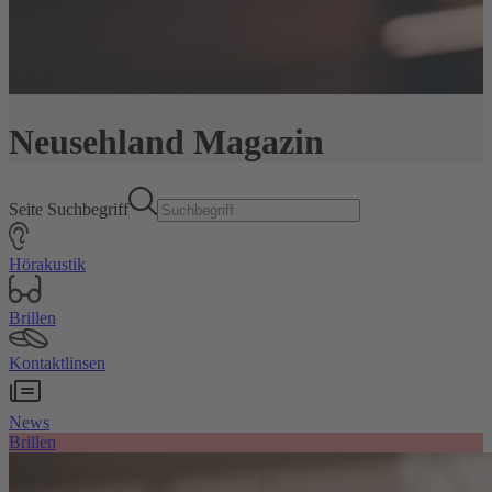
Neusehland Magazin
Seite Suchbegriff
Hörakustik
Brillen
Kontaktlinsen
News
Brillen