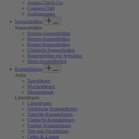
Augen-Check-Up
screen
Cookies-Club
reader
Auftragsstatus
to
Sonnenbrillen
help
you
Sonnenbrillen
navigate
Damen-Sonnenbrillen
and
Herren-Sonnenbrillen
interact
Kinder-Sonnenbrillen
with
Gleitsicht-Sonnenbrillen
the
Sonnenbrillen mit Sehstärke
content.
Sport-Sonnenbrillen
Kontaktlinsen
Arten
Tageslinsen
Wochenlinsen
Monatslinsen
Linsentypen
Linsentypen
Sphärische Kontaktlinsen
Torische Kontaktlinsen
Gleitsicht-Kontaktlinsen
Farbige Kontaktlinsen
Tag-und-Nachtlinsen
Ortho-K-Linsen