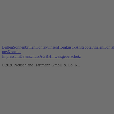
Brillen
Sonnenbrillen
Kontaktlinsen
Hörakustik
Angebote
Filialen
Kontak
uns
Kontakt
Impressum
Datenschutz
AGB
Hinweisgeberschutz
©2026 Neusehland Hartmann GmbH & Co. KG