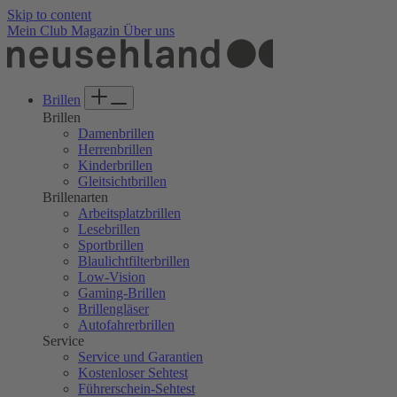
Welcome
Skip to content
to
Mein Club
Magazin
Über uns
All
in
One
Accessibility
Brillen
screen
Brillen
reader.
Damenbrillen
To
Herrenbrillen
start
Kinderbrillen
the
Gleitsichtbrillen
All
Brillenarten
in
Arbeitsplatzbrillen
One
Lesebrillen
Accessibility
Sportbrillen
screen
Blaulichtfilterbrillen
reader,
Low-Vision
press
Gaming-Brillen
"Ctrl
Brillengläser
+
Autofahrerbrillen
/".
Service
This
Service und Garantien
shortcut
Kostenloser Sehtest
activates
Führerschein-Sehtest
the