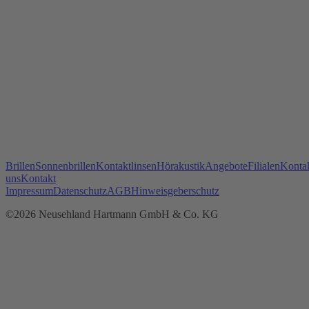
Brillen
Sonnenbrillen
Kontaktlinsen
Hörakustik
Angebote
Filialen
Kontak
uns
Kontakt
Impressum
Datenschutz
AGB
Hinweisgeberschutz
©2026 Neusehland Hartmann GmbH & Co. KG