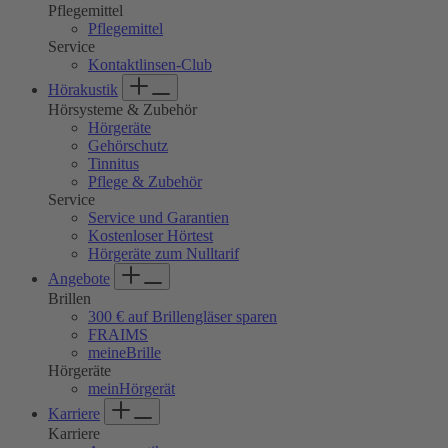
Pflegemittel
Pflegemittel
Service
Kontaktlinsen-Club
Hörakustik
Hörsysteme & Zubehör
Hörgeräte
Gehörschutz
Tinnitus
Pflege & Zubehör
Service
Service und Garantien
Kostenloser Hörtest
Hörgeräte zum Nulltarif
Angebote
Brillen
300 € auf Brillengläser sparen
FRAIMS
meineBrille
Hörgeräte
meinHörgerät
Karriere
Karriere