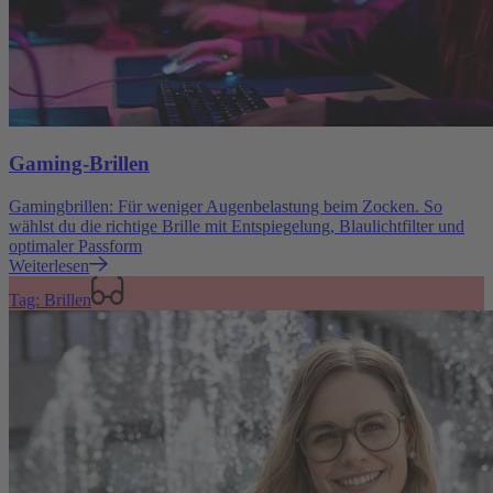
Gaming-Brillen
Gamingbrillen: Für weniger Augenbelastung beim Zocken. So
wählst du die richtige Brille mit Entspiegelung, Blaulichtfilter und
optimaler Passform
Weiterlesen
Tag: Brillen