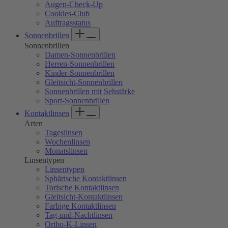
Augen-Check-Up
aktiviert
Cookies-Club
den
Auftragsstatus
Screenreader,
Sonnenbrillen
der
Ihnen
Sonnenbrillen
beim
Damen-Sonnenbrillen
Navigieren
Herren-Sonnenbrillen
und
Kinder-Sonnenbrillen
Interagieren
Gleitsicht-Sonnenbrillen
im
Sonnenbrillen mit Sehstärke
Inhalt
Sport-Sonnenbrillen
hilft.
Kontaktlinsen
Arten
Tageslinsen
Wochenlinsen
Monatslinsen
Linsentypen
Linsentypen
Sphärische Kontaktlinsen
Torische Kontaktlinsen
Gleitsicht-Kontaktlinsen
Farbige Kontaktlinsen
Tag-und-Nachtlinsen
Ortho-K-Linsen