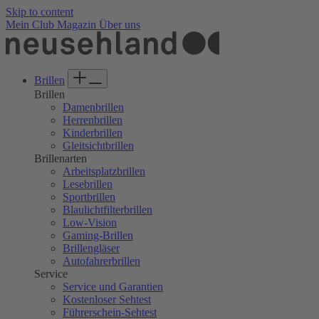
Willkommen
Skip to content
beim
Mein Club
Magazin
Über uns
All-
in-
One-
Screenreader
Brillen
für
Brillen
Barrierefreiheit.
Damenbrillen
Um
Herrenbrillen
den
Kinderbrillen
All-
Gleitsichtbrillen
in-
Brillenarten
One-
Arbeitsplatzbrillen
Screenreader
Lesebrillen
für
Sportbrillen
Barrierefreiheit
Blaulichtfilterbrillen
zu
Low-Vision
starten,
Gaming-Brillen
drücken
Brillengläser
Sie
Autofahrerbrillen
„Strg
Service
+
Service und Garantien
/“.
Kostenloser Sehtest
Diese
Führerschein-Sehtest
Tastenkombination