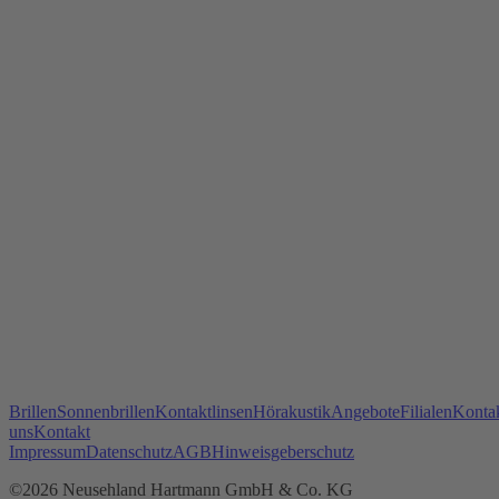
Brillen
Sonnenbrillen
Kontaktlinsen
Hörakustik
Angebote
Filialen
Kontak
uns
Kontakt
Impressum
Datenschutz
AGB
Hinweisgeberschutz
©2026 Neusehland Hartmann GmbH & Co. KG