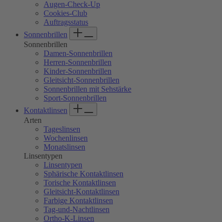
Augen-Check-Up
screen
Cookies-Club
reader
Auftragsstatus
to
Sonnenbrillen
help
you
Sonnenbrillen
navigate
Damen-Sonnenbrillen
and
Herren-Sonnenbrillen
interact
Kinder-Sonnenbrillen
with
Gleitsicht-Sonnenbrillen
the
Sonnenbrillen mit Sehstärke
content.
Sport-Sonnenbrillen
Kontaktlinsen
Arten
Tageslinsen
Wochenlinsen
Monatslinsen
Linsentypen
Linsentypen
Sphärische Kontaktlinsen
Torische Kontaktlinsen
Gleitsicht-Kontaktlinsen
Farbige Kontaktlinsen
Tag-und-Nachtlinsen
Ortho-K-Linsen