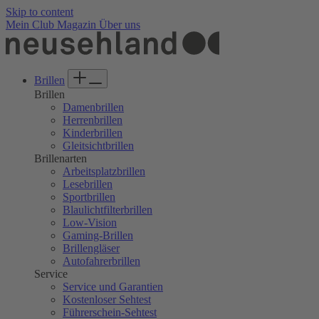
Welcome
Skip to content
to
Mein Club
Magazin
Über uns
All
in
One
Accessibility
Brillen
screen
Brillen
reader.
Damenbrillen
To
Herrenbrillen
start
Kinderbrillen
the
Gleitsichtbrillen
All
Brillenarten
in
Arbeitsplatzbrillen
One
Lesebrillen
Accessibility
Sportbrillen
screen
Blaulichtfilterbrillen
reader,
Low-Vision
press
Gaming-Brillen
"Ctrl
Brillengläser
+
Autofahrerbrillen
/".
Service
This
Service und Garantien
shortcut
Kostenloser Sehtest
activates
Führerschein-Sehtest
the